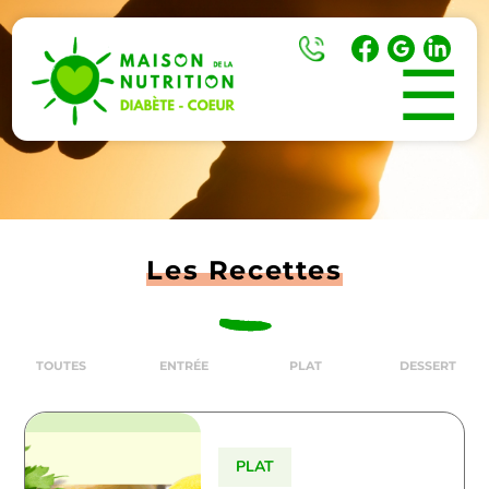
☰
Les Recettes
TOUTES
ENTRÉE
PLAT
DESSERT
PLAT