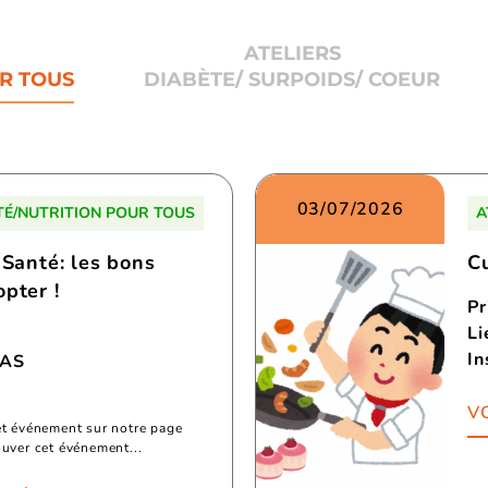
ATELIERS
R TOUS
DIABÈTE/ SURPOIDS/ COEUR
03/07/2026
TÉ/NUTRITION POUR TOUS
A
 Santé: les bons
C
pter !
Pr
Li
In
RAS
VO
et événement sur notre page
ouver cet événement...