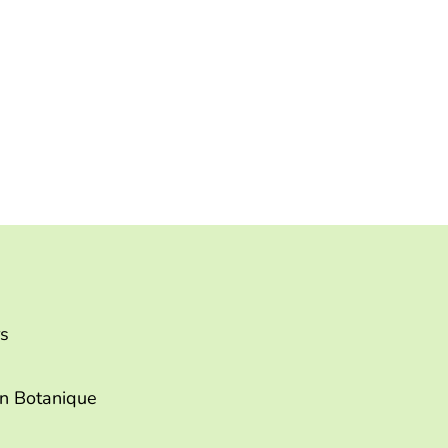
rs
in Botanique