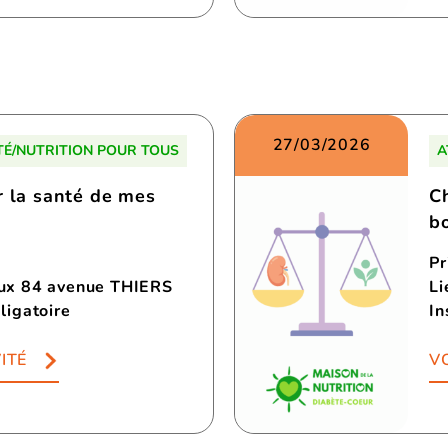
27/03/2026
TÉ/NUTRITION POUR TOUS
A
r la santé de mes
C
b
Pr
aux 84 avenue THIERS
Li
ligatoire
In
ITÉ
VO