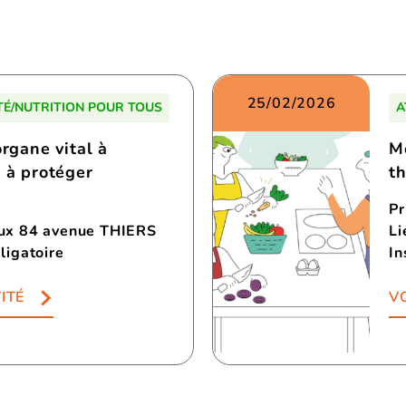
25/02/2026
TÉ/NUTRITION POUR TOUS
A
organe vital à
M
t à protéger
t
Pr
aux 84 avenue THIERS
Li
ligatoire
In
ITÉ
VO