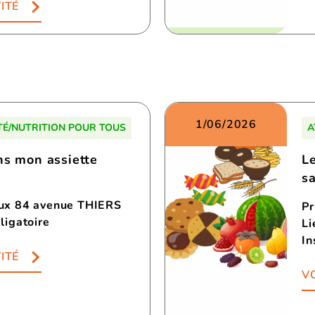
ITÉ
1/06/2026
TÉ/NUTRITION POUR TOUS
A
ns mon assiette
L
s
aux 84 avenue THIERS
Pr
ligatoire
Li
In
ITÉ
VO