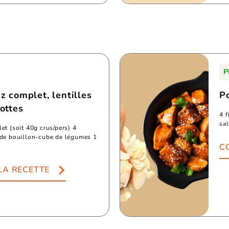
P
iz complet, lentilles
P
rottes
4 f
sal
et (soit 40g crus/pers) 4
 de bouillon-cube de légumes 1
C
LA RECETTE