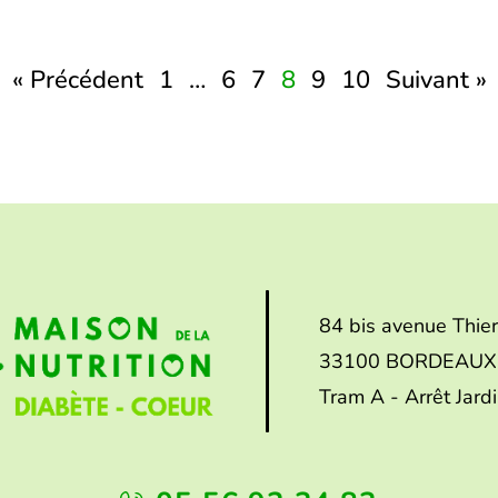
« Précédent
1
…
6
7
8
9
10
Suivant »
84 bis avenue Thie
33100 BORDEAUX
Tram A - Arrêt Jard