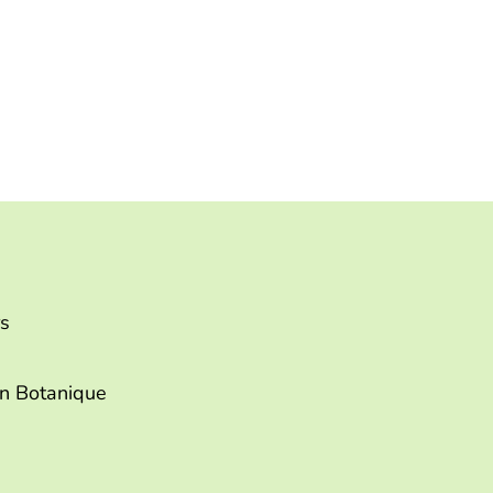
rs
in Botanique