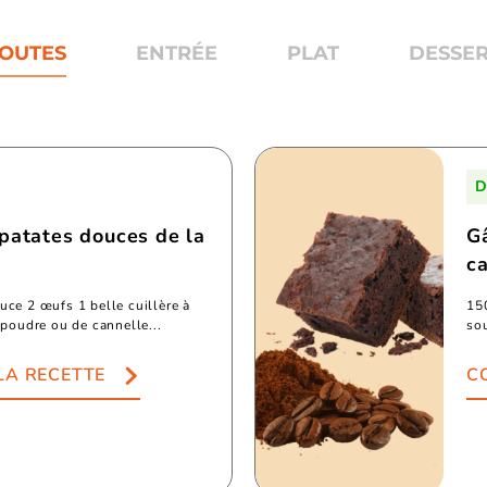
OUTES
ENTRÉE
PLAT
DESSE
D
patates douces de la
G
c
uce 2 œufs 1 belle cuillère à
15
 poudre ou de cannelle...
sou
LA RECETTE
C