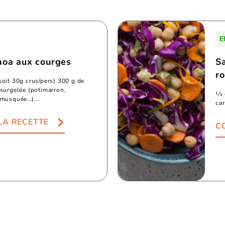
E
noa aux courges
S
ro
soit 30g crus/pers) 300 g de
 surgelée (potimarron,
1⁄2
 musquée…)...
car
LA RECETTE
C