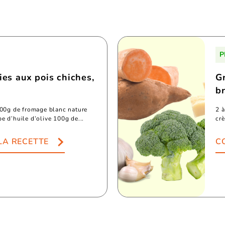
P
ies aux pois chiches,
G
br
200g de fromage blanc nature
2 à
e d’huile d’olive 100g de...
cr
LA RECETTE
C